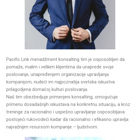
Pacific Link menadžment konsalting tim je osposobljen da
pomaže, malim i velikim klijentima da unaprede svoje
poslovanje, unapređenjem organizacije upravljanja
kompanijom, nudeći im najpoznatija svetska iskustva
prilagodjena domaćoj kulturi poslovanja.
Naš tim obezbedjuje primenjeni konsalting, omogućuje
primenu dosadašnjih iskustava na konkretnu situaciju, a kroz
treninge za racionalno i uspešno upravljanje osposobljava
postojeći rukovodeći kadar da racionalno i efikasno upravlja
najvažnijim resursom kompanije – ljudstvom.