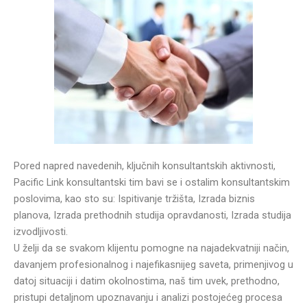
Pored napred navedenih, ključnih konsultantskih aktivnosti,
Pacific Link konsultantski tim bavi se i ostalim konsultantskim
poslovima, kao sto su: Ispitivanje tržišta, Izrada biznis
planova, Izrada prethodnih studija opravdanosti, Izrada studija
izvodljivosti.
U želji da se svakom klijentu pomogne na najadekvatniji način,
davanjem profesionalnog i najefikasnijeg saveta, primenjivog u
datoj situaciji i datim okolnostima, naš tim uvek, prethodno,
pristupi detaljnom upoznavanju i analizi postojećeg procesa