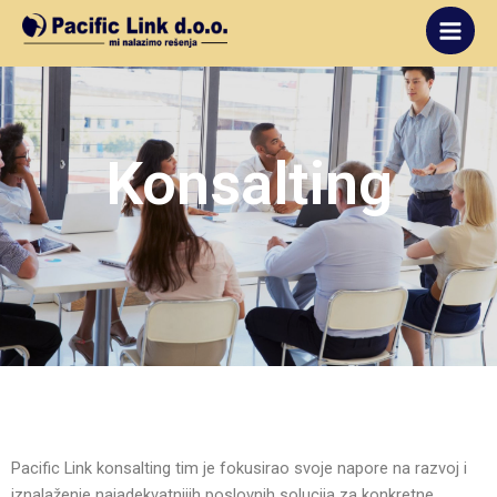
Main
Skip
to
Men
content
Konsalting
Pacific Link konsalting tim je fokusirao svoje napore na razvoj i
iznalaženje najadekvatnijih poslovnih solucija za konkretne