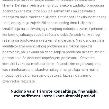
klijente. Detaljan i jedinstven pristup svakom zadatku omogućuje
adekvatnu analizu i procenu, pa samim tim i najadekvatnija
rešenja za naše marketing klijente. Stručnost i fleksibilnost našeg
tima, omogućuju zajednički pristup, našeg tima i klijenta, u
iznalaženju najadekvatnijeg razvojnog rešenja, a zatim i primeni u
konkretnoj situaciji, vodeći računa o usklađenosti konkretnog
rešenja sa postojećim svetskim standardima. Naš osnovni cilj je,
identifikovanje esencijalnog problema u širokom spektru
postojećih, pa u skladu sa definisanjem problema ukazati stručnu
pomoć koja će doprineti uspešnijem poslovanju. Ostvareni
kontakti i veze sa međunarodnim finansijskim organizacijama,
kao i međunarodno iskustvo našeg tima, pružaju nam realne
mogućnosti da unapredimo postojeći biznis i ostvarimo
izvanredne rezultate.
Nudimo vam tri vrste konsaltinga, finansijski,
menadžment i ostali konsultanski poslovi